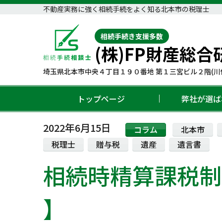
不動産実務に強く相続手続をよく知る北本市の税理士
相続手続き支援多数
(株)FP財産総合
埼玉県北本市中央４丁目１９０番地 第１三宮ビル２階(川
トップページ
弊社が選ば
2022年6月15日
コラム
北本市
税理士
贈与税
遺産
遺言書
相続時精算課税制
】