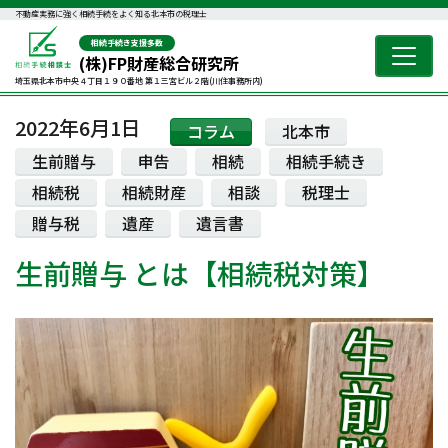
不動産実務に強く相続手続をよく知る北本市の税理士
相続手続き支援多数
(株)FP財産総合研究所
埼玉県北本市中央４丁目１９０番地 第１三宮ビル２階(川住事務所内)
2022年6月1日
コラム
北本市
生前贈与
申告
相続
相続手続き
相続税
相続財産
相談
税理士
贈与税
遺産
遺言書
生前贈与 とは【相続税対策】