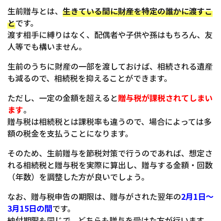
生前贈与とは、
生きている間に財産を特定の誰かに渡すこ
と
です。
渡す相手に縛りはなく、配偶者や子供や孫はもちろん、友
人等でも構いません。
生前のうちに財産の一部を渡しておけば、相続される遺産
も減るので、相続税を抑えることができます。
ただし、一定の金額を超えると
贈与税が課税されてしまい
ます
。
贈与税は相続税とは課税率も違うので、場合によっては多
額の税金を支払うことになります。
そのため、生前贈与を節税対策で行うのであれば、想定さ
れる相続税と贈与税を実際に算出し、贈与する金額・回数
（年数）を調整した方が良いでしょう。
なお、贈与税申告の期限は、贈与がされた翌年の
2月1日〜
3月15日の間
です。
納付期限も同じで、どちらも贈与を受けた方が行います。