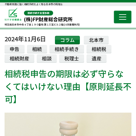
不動産実務に強く相続手続をよく知る北本市の税理士
相続手続き支援多数
(株)FP財産総合研究所
埼玉県北本市中央４丁目１９０番地 第１三宮ビル２階(川住事務所内)
2024年11月6日
コラム
北本市
申告
相続
相続手続き
相続税
相続財産
相談
税理士
遺産
相続税申告の期限は必ず守らな
くてはいけない理由【原則延長不
可】