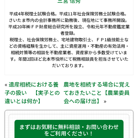
三宮 信秀
平成4年税理士試験合格。平成11年社会保険労務士試験合格。
さいたま市内の会計事務所に勤務後、現在地にて事務所開設。
平成20年㈱ＦＰ財産総合研究所を設立、令和元年不動産鑑定業
者登録。
税理士、社会保険労務士、宅地建物取引士、ＦＰ1級技能士な
どの資格経験を生かして、主に資産運用・不動産の有効活用・
相続対策等の相談を不動産業者、資産家から多数受けていま
す。年間2回ほど北本市役所にて税務相談員を担当させていた
だいております。
«
遺産相続における養
農地を相続する場合に覚え
子の扱い 【実子との
ておきたいこと【農業委員
違いとは何か】
会への届け出】
»
まずはお気軽に無料相談・お問い合わせ
をご利用ください！