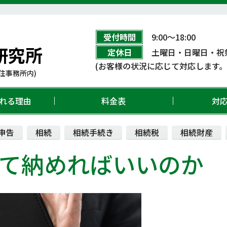
受付時間
9:00〜18:00
研究所
定休日
土曜日・日曜日・祝
(お客様の状況に応じて対応します
住事務所内)
れる理由
料金表
対
申告
相続
相続手続き
相続税
相続財産
て納めればいいのか