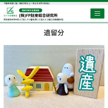
不動産実務に強く相続手続をよく知る北本市の税理士
相続手続き支援多数
(株)FP財産総合研究所
埼玉県北本市中央４丁目１９０番地 第１三宮ビル２階(川住事務所内)
遺留分