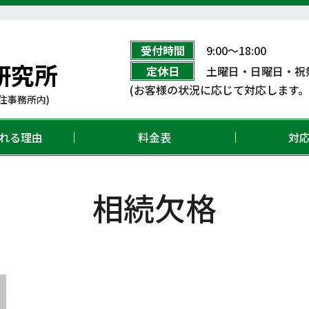
受付時間
9:00〜18:00
研究所
定休日
土曜日・日曜日・祝
(お客様の状況に応じて対応します
住事務所内)
れる理由
料金表
対
相続欠格