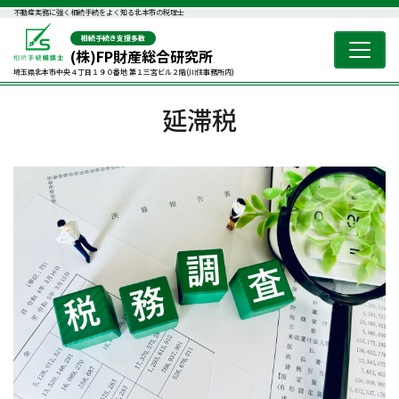
不動産実務に強く相続手続をよく知る北本市の税理士
相続手続き支援多数
(株)FP財産総合研究所
埼玉県北本市中央４丁目１９０番地 第１三宮ビル２階(川住事務所内)
延滞税